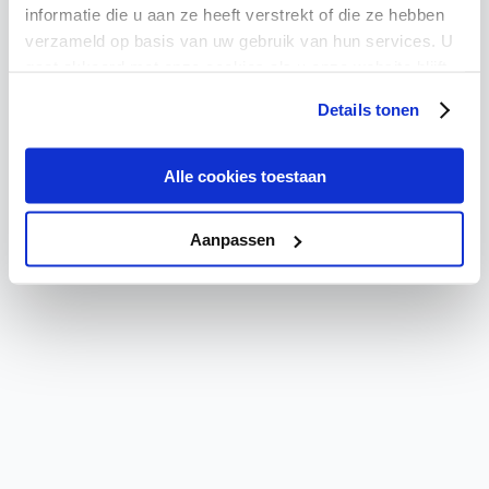
Critical Error
informatie die u aan ze heeft verstrekt of die ze hebben
verzameld op basis van uw gebruik van hun services. U
A critical error has occurred. Please refresh the page or
gaat akkoord met onze cookies als u onze website blijft
contact support if the problem persists.
gebruiken.
Details tonen
Try again
Go Home
Alle cookies toestaan
Aanpassen