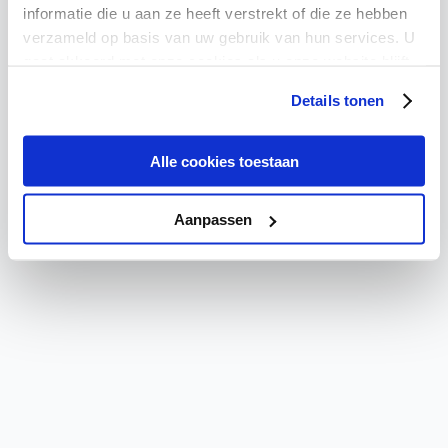
Critical Error
informatie die u aan ze heeft verstrekt of die ze hebben
verzameld op basis van uw gebruik van hun services. U
A critical error has occurred. Please refresh the page or
gaat akkoord met onze cookies als u onze website blijft
contact support if the problem persists.
gebruiken.
Details tonen
Try again
Go Home
Alle cookies toestaan
Aanpassen