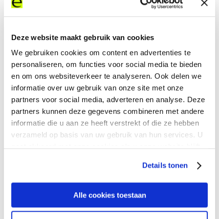
Report and manage an issue through your expereoOne
account
Deze website maakt gebruik van cookies
Create a ticket
We gebruiken cookies om content en advertenties te
personaliseren, om functies voor social media te bieden
en om ons websiteverkeer te analyseren. Ook delen we
informatie over uw gebruik van onze site met onze
partners voor social media, adverteren en analyse. Deze
You can reach us by telephone on:
partners kunnen deze gegevens combineren met andere
informatie die u aan ze heeft verstrekt of die ze hebben
verzameld op basis van uw gebruik van hun services. U
United States
+1 877 431 6844
gaat akkoord met onze cookies als u onze website blijft
South America
+54 11 5219 5594
gebruiken.
Europe
+31 20 788 0562
Details tonen
Middle East
+971 4 561 5050
Asia
+65 6035 6017
Alle cookies toestaan
Or send an email: