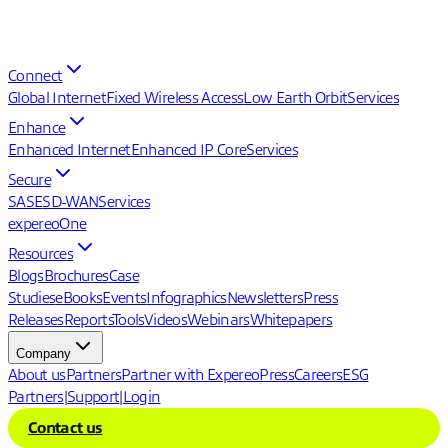
Connect
Global Internet
Fixed Wireless Access
Low Earth Orbit
Services
Enhance
Enhanced Internet
Enhanced IP Core
Services
Secure
SASE
SD-WAN
Services
expereoOne
Resources
Blogs
Brochures
Case
Studies
eBooks
Events
Infographics
Newsletters
Press
Releases
Reports
Tools
Videos
Webinars
Whitepapers
Company
About us
Partners
Partner with Expereo
Press
Careers
ESG
Partners
|
Support
|
Login
Contact us