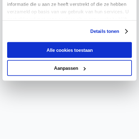
Critical Error
informatie die u aan ze heeft verstrekt of die ze hebben
verzameld op basis van uw gebruik van hun services. U
A critical error has occurred. Please refresh the page or
gaat akkoord met onze cookies als u onze website blijft
contact support if the problem persists.
gebruiken.
Details tonen
Try again
Go Home
Alle cookies toestaan
Aanpassen