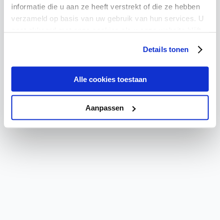
Critical Error
informatie die u aan ze heeft verstrekt of die ze hebben
verzameld op basis van uw gebruik van hun services. U
A critical error has occurred. Please refresh the page or
gaat akkoord met onze cookies als u onze website blijft
contact support if the problem persists.
gebruiken.
Details tonen
Try again
Go Home
Alle cookies toestaan
Aanpassen