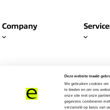
Company
Service
Deze website maakt gebru
We gebruiken cookies om c
te bieden en om ons websi
onze site met onze partne
gegevens combineren met a
verzameld op basis van uw
Disclaimer
Privacy
Cookies
Use Policy
Terms & Conditions
Sitemap
Suppl