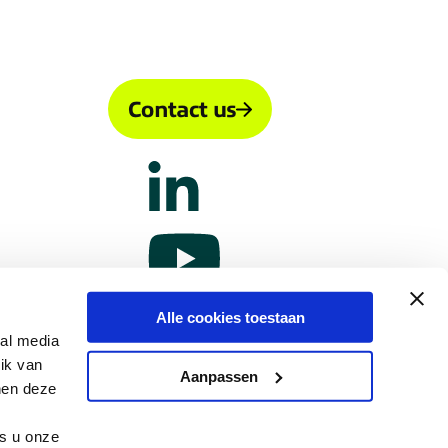
Contact us
Alle cookies toestaan
ial media
ik van
Aanpassen
nen deze
ls u onze