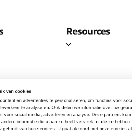
s
Resources
ik van cookies
ontent en advertenties te personaliseren, om functies voor soc
teverkeer te analyseren. Ook delen we informatie over uw gebru
rs voor social media, adverteren en analyse. Deze partners kun
ndere informatie die u aan ze heeft verstrekt of die ze hebben
 gebruik van hun services. U gaat akkoord met onze cookies a
ier code
Modern Slavery
ABC Policy