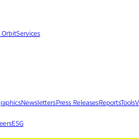
 Orbit
Services
graphics
Newsletters
Press Releases
Reports
Tools
V
eers
ESG