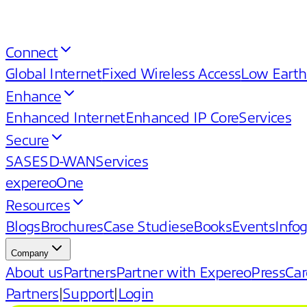
Connect
Global Internet
Fixed Wireless Access
Low Earth
Enhance
Enhanced Internet
Enhanced IP Core
Services
Secure
SASE
SD-WAN
Services
expereoOne
Resources
Blogs
Brochures
Case Studies
eBooks
Events
Info
Company
About us
Partners
Partner with Expereo
Press
Car
Partners
|
Support
|
Login