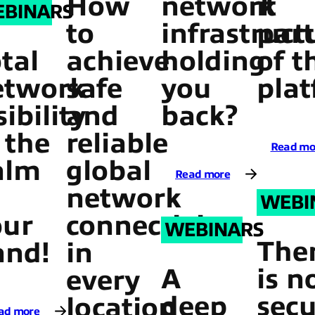
How
network
it
BINARS
to
infrastruct
part
tal
achieve
holding
of t
etwork
safe
you
pla
sibility
and
back?
 the
reliable
Read mo
alm
global
Read more
network
WEBI
our
connectivity
WEBINARS
The
and!
in
A
is n
every
deep
sec
location
ad more