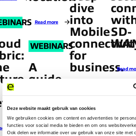
dive
conn
into
wit
BINARS
Read more
Mobile
SD-
loud
connectivit
WA
WEBINARS
bric:
for
he
A
business.
Read mo
ture
guide
to
Read more
etworking
global
Deze website maakt gebruik van cookies
connectivity
We gebruiken cookies om content en advertenties te persona
in
functies voor social media te bieden en om ons websiteverke
ad more
Ook delen we informatie over uw gebruik van onze site met 