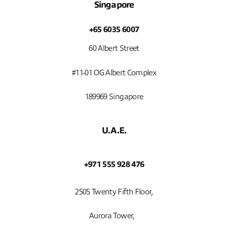
Singapore
+65 6035 6007
60 Albert Street
#11-01 OG Albert Complex
189969 Singapore
U.A.E.
+971 555 928 476
2505 Twenty Fifth Floor,
Aurora Tower,