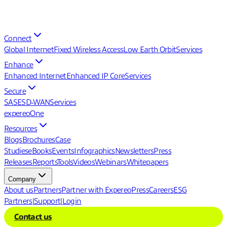
Connect
Global Internet
Fixed Wireless Access
Low Earth Orbit
Services
Enhance
Enhanced Internet
Enhanced IP Core
Services
Secure
SASE
SD-WAN
Services
expereoOne
Resources
Blogs
Brochures
Case
Studies
eBooks
Events
Infographics
Newsletters
Press
Releases
Reports
Tools
Videos
Webinars
Whitepapers
Company
About us
Partners
Partner with Expereo
Press
Careers
ESG
Partners
|
Support
|
Login
Contact us