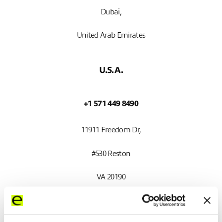
Dubai,
United Arab Emirates
U.S.A.
+1 571 449 8490
11911 Freedom Dr,
#530 Reston
VA 20190
U.S.A