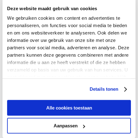
Argentina
Deze website maakt gebruik van cookies
We gebruiken cookies om content en advertenties te
personaliseren, om functies voor social media te bieden
+54 11 5246 9455
en om ons websiteverkeer te analyseren. Ook delen we
informatie over uw gebruik van onze site met onze
Av. del Libertador N.° 77/101
partners voor social media, adverteren en analyse. Deze
partners kunnen deze gegevens combineren met andere
piso 9 oficina Lado Rio
informatie die u aan ze heeft verstrekt of die ze hebben
verzameld op basis van uw gebruik van hun services. U
VIcente Lopez
gaat akkoord met onze cookies als u onze website blijft
gebruiken.
Details tonen
Pcia. de Buenos Aires
Alle cookies toestaan
Brazil
Aanpassen
+54 11 5219 5568