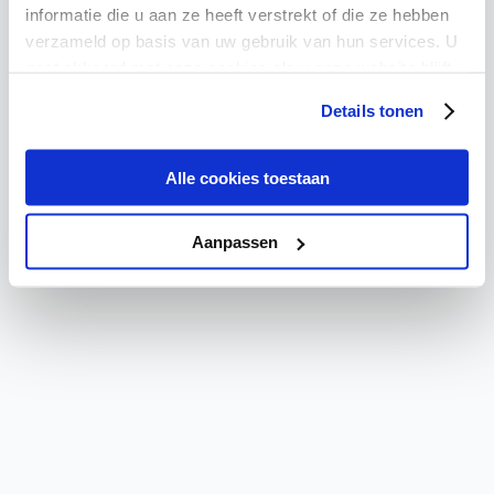
Critical Error
informatie die u aan ze heeft verstrekt of die ze hebben
verzameld op basis van uw gebruik van hun services. U
A critical error has occurred. Please refresh the page or
gaat akkoord met onze cookies als u onze website blijft
contact support if the problem persists.
gebruiken.
Details tonen
Try again
Go Home
Alle cookies toestaan
Aanpassen