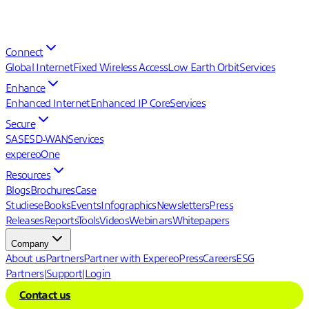
Connect
Global Internet
Fixed Wireless Access
Low Earth Orbit
Services
Enhance
Enhanced Internet
Enhanced IP Core
Services
Secure
SASE
SD-WAN
Services
expereoOne
Resources
Blogs
Brochures
Case
Studies
eBooks
Events
Infographics
Newsletters
Press
Releases
Reports
Tools
Videos
Webinars
Whitepapers
Company
About us
Partners
Partner with Expereo
Press
Careers
ESG
Partners
|
Support
|
Login
Contact us