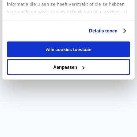
Critical Error
informatie die u aan ze heeft verstrekt of die ze hebben
verzameld op basis van uw gebruik van hun services. U
A critical error has occurred. Please refresh the page or
gaat akkoord met onze cookies als u onze website blijft
contact support if the problem persists.
gebruiken.
Details tonen
Try again
Go Home
Alle cookies toestaan
Aanpassen