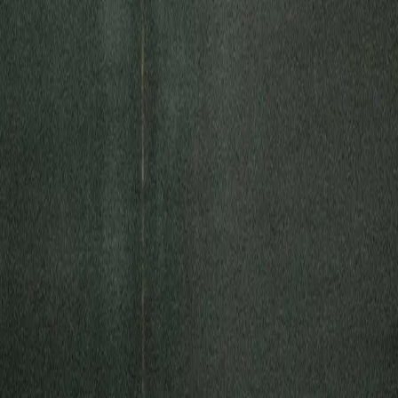
March 31, 2021
|
1 minute
read
HOME
RESOURCES
Webinars
Using Mobile Broadband for Primary Conne
Using Mobil