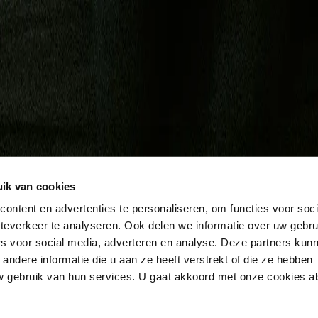
s
Resources
ik van cookies
ontent en advertenties te personaliseren, om functies voor soc
teverkeer te analyseren. Ook delen we informatie over uw gebru
rs voor social media, adverteren en analyse. Deze partners kun
ndere informatie die u aan ze heeft verstrekt of die ze hebben
 gebruik van hun services. U gaat akkoord met onze cookies a
ier code
Modern Slavery
ABC Policy