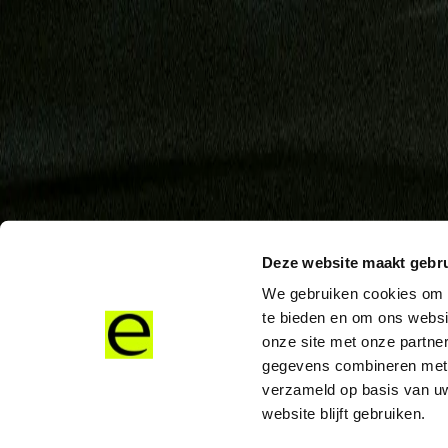
Company
Service
Deze website maakt gebru
We gebruiken cookies om c
te bieden en om ons websi
onze site met onze partne
gegevens combineren met a
verzameld op basis van uw
Disclaimer
Privacy
Cookies
Use Policy
Terms & Conditions
Sitemap
Suppl
website blijft gebruiken.