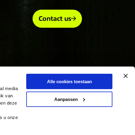
Contact us
Alle cookies toestaan
ial media
ik van
Aanpassen
nen deze
ls u onze