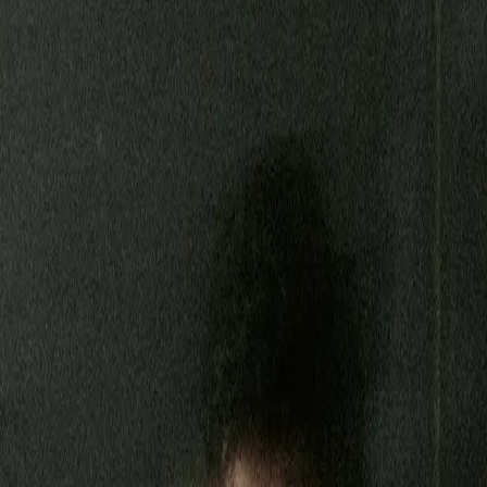
Contact us
ctivity
e Broadband 