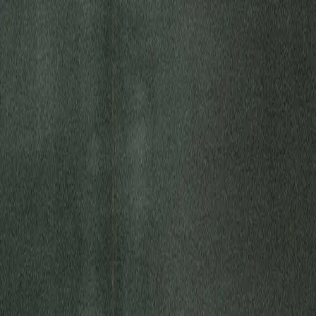
Connect
Global Internet
Fixed Wireless Access
Low Earth
Enhance
Enhanced Internet
Enhanced IP Core
Services
Secure
SASE
SD-WAN
Services
expereoOne
Resources
Blogs
Brochures
Case Studies
eBooks
Events
Info
Company
About us
Partners
Partner with Expereo
Press
Car
Partners
|
Support
|
Login