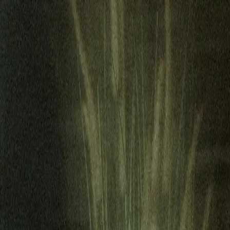
ideos
Webinars
Whitepapers