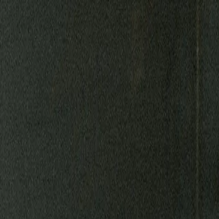
 Orbit
Services
graphics
Newsletters
Press Releases
Reports
Tools
V
eers
ESG