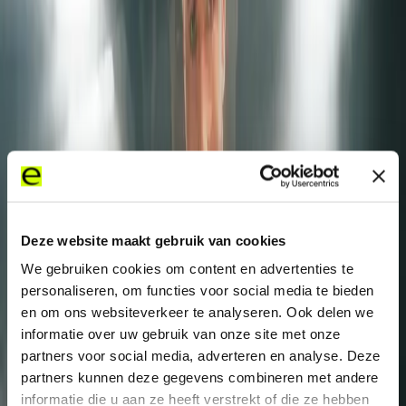
Deze website maakt gebruik van cookies
We gebruiken cookies om content en advertenties te
personaliseren, om functies voor social media te bieden
en om ons websiteverkeer te analyseren. Ook delen we
informatie over uw gebruik van onze site met onze
partners voor social media, adverteren en analyse. Deze
partners kunnen deze gegevens combineren met andere
informatie die u aan ze heeft verstrekt of die ze hebben