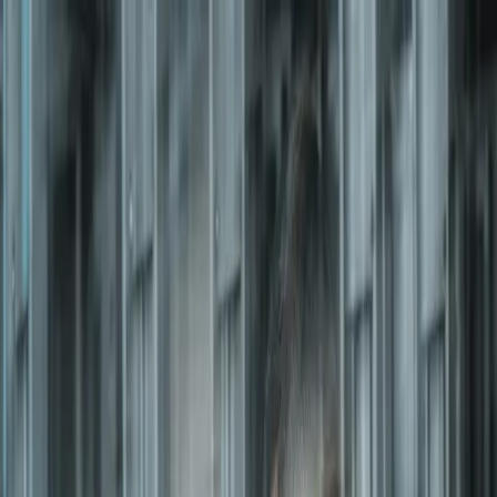
Connect
Global Internet
Fixed Wireless Access
Low Earth Orbit
Services
Enhance
Enhanced Internet
Enhanced IP Core
Services
Secure
SASE
SD-WAN
Services
expereoOne
Resources
Blogs
Brochures
Case
Studies
eBooks
Events
Infographics
Newsletters
Press
Releases
Reports
Tools
Videos
Webinars
Whitepapers
Company
About us
Partners
Partner with Expereo
Press
Careers
ESG
Partners
|
Support
|
Login
Contact us