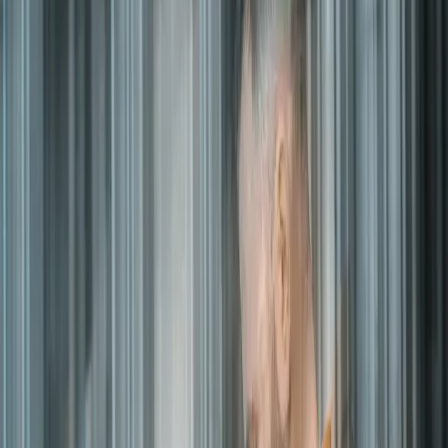
March 30, 2023
|
1 minute
read
HOME
RESOURCES
Webinars
Total network visibility in the palm of your hand!
Total network visibility
in the palm of your
hand!
44 mins | John Burke - Nemertes, Marc Wheeler - Cisco, Sander