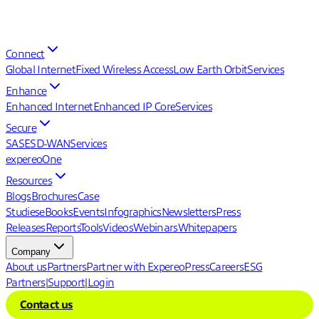
Connect
Global Internet
Fixed Wireless Access
Low Earth Orbit
Services
Enhance
Enhanced Internet
Enhanced IP Core
Services
Secure
SASE
SD-WAN
Services
expereoOne
Resources
Blogs
Brochures
Case
Studies
eBooks
Events
Infographics
Newsletters
Press
Releases
Reports
Tools
Videos
Webinars
Whitepapers
Company
About us
Partners
Partner with Expereo
Press
Careers
ESG
Partners
|
Support
|
Login
Contact us