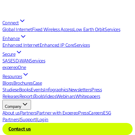
Connect
Global Internet
Fixed Wireless Access
Low Earth Orbit
Services
Enhance
Enhanced Internet
Enhanced IP Core
Services
Secure
SASE
SD-WAN
Services
expereoOne
Resources
Blogs
Brochures
Case
Studies
eBooks
Events
Infographics
Newsletters
Press
Releases
Reports
Tools
Videos
Webinars
Whitepapers
Company
About us
Partners
Partner with Expereo
Press
Careers
ESG
Partners
|
Support
|
Login
Contact us