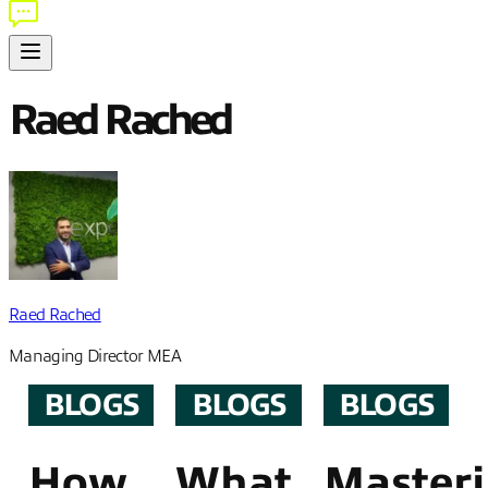
Raed Rached
Raed Rached
Managing Director MEA
BLOGS
BLOGS
BLOGS
How
What
Master