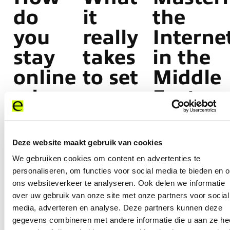
do
it
the
you
really
Interne
stay
takes
in the
online
to set
Middle
when
up
East:
infrastructure
enterprise-
Build
fails?
grade
smarter
Deze website maakt gebruik van cookies
internet
scale
We gebruiken cookies om content en advertenties te
personaliseren, om functies voor social media te bieden en 
in
faster
Read more
ons websiteverkeer te analyseren. Ook delen we informatie
Africa
over uw gebruik van onze site met onze partners voor social
media, adverteren en analyse. Deze partners kunnen deze
gegevens combineren met andere informatie die u aan ze he
Read more