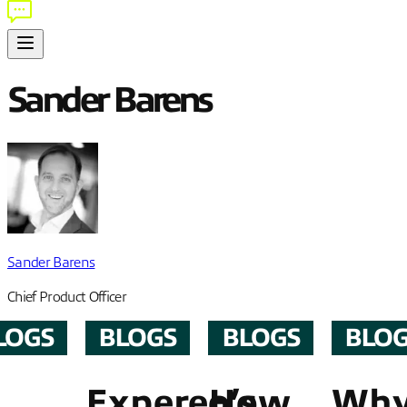
Sander Barens
Sander Barens
Chief Product Officer
LOGS
BLOGS
BLOGS
BLO
Expereo’s
How
Wh