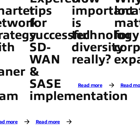
marter
tips
important
loca
etwork
for
is
mat
rategy
successful
technology
for
ith
SD-
diversity
corp
WAN
really?
exp
aner
&
SASE
Read more
Read mo
eam
implementation
ad more
Read more