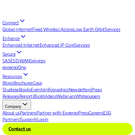
Connect
Global Internet
Fixed Wireless Access
Low Earth Orbit
Services
Enhance
Enhanced Internet
Enhanced IP Core
Services
Secure
SASE
SD-WAN
Services
expereoOne
Resources
Blogs
Brochures
Case
Studies
eBooks
Events
Infographics
Newsletters
Press
Releases
Reports
Tools
Videos
Webinars
Whitepapers
Company
About us
Partners
Partner with Expereo
Press
Careers
ESG
Partners
|
Support
|
Login
Contact us