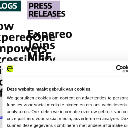
LOGS
PRESS
RELEASES
ow
Expereo
xpereoOne
Joins
mpowers
MEF
cessibility
Network
ithin
to
loud
Advance
Deze website maakt gebruik van cookies
frastructure
Digital
We gebruiken cookies om content en advertenties te persona
functies voor social media te bieden en om ons websiteverke
Transformation
analyseren. Ook delen we informatie over uw gebruik van on
ad more
onze partners voor social media, adverteren en analyse. De
kunnen deze gegevens combineren met andere informatie di