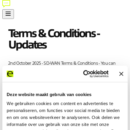
Terms & Conditions -
Updates
2nd October 2025 - SD-WAN Terms & Conditions - You can
access this archived version
here
.
7th March 2025 - SD-WAN Terms & Conditions - You can
access this archived version
here
.
Deze website maakt gebruik van cookies
7th March 2025 - Terms & Conditions - You can access this
We gebruiken cookies om content en advertenties te
archived version
here
.
personaliseren, om functies voor social media te bieden
14th June 2024 - Terms & Conditions - You can access this
en om ons websiteverkeer te analyseren. Ook delen we
archived version
here
.
informatie over uw gebruik van onze site met onze