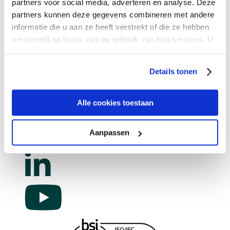
partners voor social media, adverteren en analyse. Deze
partners kunnen deze gegevens combineren met andere
informatie die u aan ze heeft verstrekt of die ze hebben
Company
verzameld op basis van uw gebruik van hun services. U
gaat akkoord met onze cookies als u onze website blijft
Services
gebruiken.
Details tonen
Resources
Alle cookies toestaan
Contact us
Aanpassen