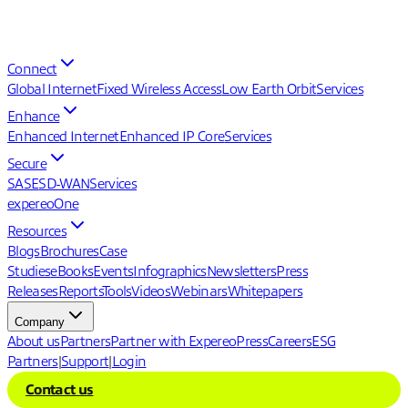
Connect
Global Internet
Fixed Wireless Access
Low Earth Orbit
Services
Enhance
Enhanced Internet
Enhanced IP Core
Services
Secure
SASE
SD-WAN
Services
expereoOne
Resources
Blogs
Brochures
Case
Studies
eBooks
Events
Infographics
Newsletters
Press
Releases
Reports
Tools
Videos
Webinars
Whitepapers
Company
About us
Partners
Partner with Expereo
Press
Careers
ESG
Partners
|
Support
|
Login
Contact us