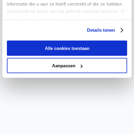
Critical Error
informatie die u aan ze heeft verstrekt of die ze hebben
verzameld op basis van uw gebruik van hun services. U
A critical error has occurred. Please refresh the page or
gaat akkoord met onze cookies als u onze website blijft
contact support if the problem persists.
gebruiken.
Details tonen
Try again
Go Home
Alle cookies toestaan
Aanpassen